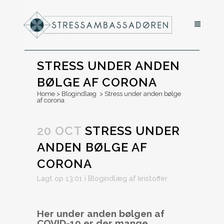
STRESS UNDER ANDEN
BØLGE AF CORONA
Home
>
Blogindlæg
>
Stress under anden bølge
af corona
20 OCT
STRESS UNDER
ANDEN BØLGE AF
CORONA
Lagt op 13:01
i
Blogindlæg
af
kristoffer
Her under anden bølgen af
COVID-19 er der mange