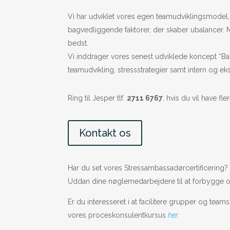
Vi har udviklet vores egen teamudviklingsmodel,
bagvedliggende faktorer, der skaber ubalancer. 
bedst.
Vi inddrager vores senest udviklede koncept “Bala
teamudvikling, stressstrategier samt intern og e
Ring til Jesper tlf.
2711 6767
, hvis du vil have f
Kontakt os
Har du set vores Stressambassadørcertificering
Uddan dine nøglemedarbejdere til at forbygge o
Er du interesseret i at facilitere grupper og tea
vores proceskonsulentkursus
her
.