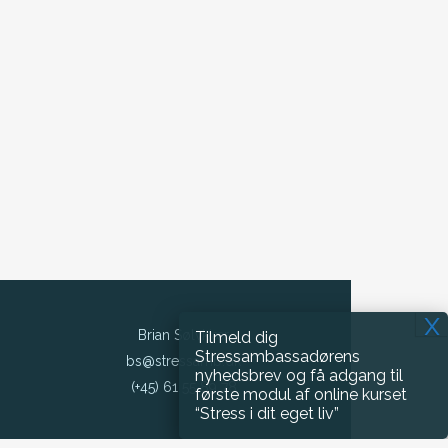
Brian Sølvkjær
Tilmeld dig
Stressambassadørens
bs@stressamb.dk
nyhedsbrev og få adgang til
(+45) 61 55 89 78
første modul af online kurset
“Stress i dit eget liv”