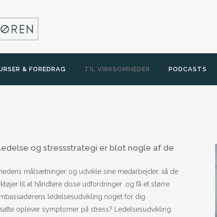
URSER & FOREDRAG
TIL VIRKSOMHEDER
PODCASTS
ledelse og stressstrategi er blot nogle af de
mhedens målsætninger og udvikle sine medarbejder, så de
øjer til at håndtere disse udfordringer ,og få et større
sambassadørens ledelsesudvikling noget for dig.
ansatte oplever symptomer på stress? Ledelsesudvikling