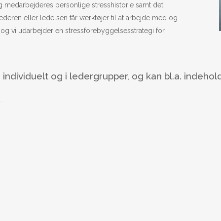
g medarbejderes personlige stresshistorie samt det
deren eller ledelsen får værktøjer til at arbejde med og
 og vi udarbejder en stressforebyggelsesstrategi for
ndividuelt og i ledergrupper, og kan bl.a. indehol
.