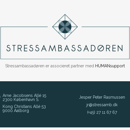
Stressambassadøren er associeret partner med
HUMANsupport
Arne Jacobsens Allé 15
Jesper Peter Rasmussen
2300 København S.
jr@stressamb.dk
Kong Christians Allé 53
9000 Aalborg
(+45) 27 11 67 67