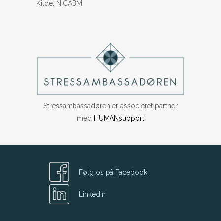
Kilde: NICABM
Stressambassadøren er associeret partner
med
HUMANsupport
Følg os på Facebook
LinkedIn