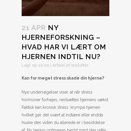
21 APR
NY
HJERNEFORSKNING –
HVAD HAR VI LÆRT OM
HJERNEN INDTIL NU?
Lagt op 10:00
i
Artikel
af
kristoffer
Kan for meget stress skade din hjerne?
Nye undersøgelser viser, at når stress
hormoner forhøjes, nedsættes hjernens vækst.
Faktisk kan kronisk stress, krympe hjernen
hvilket gør det svært at indlære eller endda
huske den viden du allerede er i besiddelse
af. Ny læring optimeres bedst med den rette