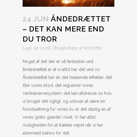
24 JUN
ÅNDEDRÆTTET
– DET KAN MERE END
DU TROR
Lagt op 11:26
i
Blogindlæg
af
kristoffer
Noget af det der er så fantastisk ved
åndedrættet er at vi altid har det ved os.
Åndedrættet har en del healende effekter, det
ilter vores blod, det regulerer vores
centralnervesystem, det kan afstresse os hvis
vi bruger det rigtigt, og udover at være en
forudsætning for vores liv, er det stadig en af
vores gratis glæder i livet. Vi har altid
muligheden for at trække vejret når vi har
allermest behov for det.