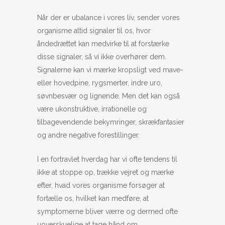
Når der er ubalance i vores liv, sender vores
organisme altid signaler til os, hvor
åndedrættet kan medvirke til at forstærke
disse signaler, så vi ikke overhører dem.
Signalerne kan vi mærke kropsligt ved mave-
eller hovedpine, rygsmerter, indre uro,
søvnbesvær og lignende. Men det kan også
være ukonstruktive, irrationelle og
tilbagevendende bekymringer, skrækfantasier
og andre negative forestillinger.
I en fortravlet hverdag har vi ofte tendens til
ikke at stoppe op, trække vejret og mærke
efter, hvad vores organisme forsøger at
fortælle os, hvilket kan medføre, at
symptomerne bliver værre og dermed ofte
uoverskuelige at tage hånd om.