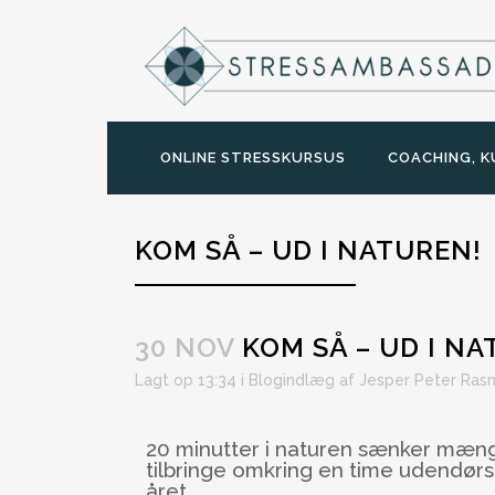
ONLINE STRESSKURSUS
COACHING, K
KOM SÅ – UD I NATUREN!
30 NOV
KOM SÅ – UD I NA
Lagt op 13:34
i
Blogindlæg
af
Jesper Peter Ras
20 minutter i naturen sænker mængd
tilbringe omkring en time udendørs f
året.