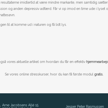
sultaterne imidlertid at være mindre markante, men samtidig sætter v
pression og anden depressiv adfærd. Får vi op imod en time ude i lyset 
nattesøvn.
gen til at komme ud i naturen og få lidt lys.
gså vores aktuelle artikel om hvordan du får en effektiv
hjemmearbej
Se vores online stresskurser, hvor du kan få første modul
gratis.
Arne Jacobsens Allé 15
Jesper Peter Rasmussen