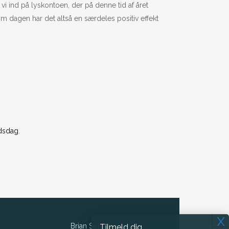
i ind på lyskontoen, der på denne tid af året
om dagen har det altså en særdeles positiv effekt
dsdag
.
Brian Sølvkjær
Tilmeld dig