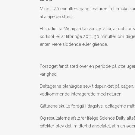
Mindst 20 minutters gang i naturen tæller ikke 
at afhjælpe stress.
Et studie fra Michigan University viser, at det st
kortisol, er at tilbringe 20 til 30 minutter om da
enten være siddende eller gående.
Forsøget fandt sted over en periode på otte uger
varighed.
Deltagerne planlagde selv tidspunktet på dagen, 
vedkommende interagerede med naturen.
Gåturene skulle foregå i dagslys, deltagerne måt
Og resultaterne afslører ifølge Science Daily alts
effekter blev det imidlertid anbefalet, at man øger