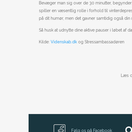
Bevæger man sig over de 30 minutter, begynder re
spiller en væsentlig rolle i forhold til vinterde
på dit humør, men det gavner samtidig også din 
Så husk at udnytte dine aktive pauser i løbet af da
Kilde:
Videnskab.dk
og Stressambassadøren
Læs o
Følg os på Facebook